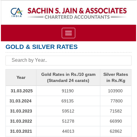
Toggle
navigation
GOLD & SILVER RATES
Gold Rates in Rs./10 gram
Silver Rates
Year
(Standard 24 carats)
in Rs./Kg
31.03.2025
91190
103900
31.03.2024
69135
77800
31.03.2023
59512
71582
31.03.2022
51278
66990
31.03.2021
44013
62862