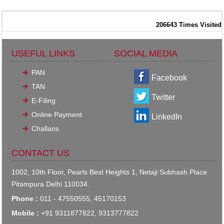
206643
Times Visited
USEFUL LINKS
SOCIAL MEDIA
PAN
Facebook
TAN
Twitter
E-Filing
Online Payment
LinkedIn
Challans
CONTACT US
1002, 10th Floor, Pearls Best Heights 1, Netaji Subhash Place
Pitampura Delhi 110034.
Phone :
011 - 47550555, 45170153
Mobile :
+91 9311877822, 9313777822